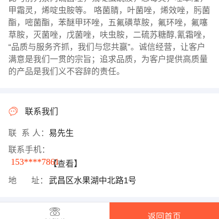
甲霜灵，烯啶虫胺等。 咯菌腈，叶菌唑，烯效唑，肟菌
酯，嘧菌酯，苯醚甲环唑，五氟磺草胺，氟环唑，氟噻
草胺，灭菌唑，戊菌唑，呋虫胺，二硫苏糖醇,氰霜唑，
“品质与服务齐抓，我们与您共赢”。诚信经营，让客户
满意是我们一贯的宗旨；追求品质，为客户提供高质量
的产品是我们义不容辞的责任。
联系我们
联 系 人：
易先生
联系手机：
153****7861
【查看】
地 址：
武昌区水果湖中北路1号
返回首页