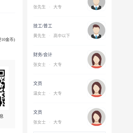
张先生
·
大专
技工/普工
黄先生
·
高中以下
10金币)
财务/会计
张女士
·
大专
文员
温女士
·
大专
文员
息
张女士
·
大专