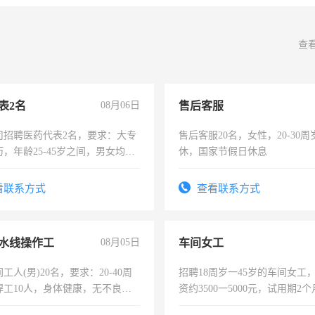
查
表2名
08月06日
售后客服
司招聘医药代表2名，要求：大专
售后客服20名，女性，20-30
，年龄25-45岁之间，男女均
休，国家节假日休息
要具有营销经验，从事过医药代
有医学资质的优先，底薪+绩效，
看联系方式
查看联系方式
。
水线操作工
08月05日
车间女工
工人(男)20名，要求：20-40周
招聘18周岁一45岁的车间女工
焊工10人，身体健康，无不良嗜
资约3500一5000元，试用期2
：4500-7000元，标准八人间住
险，有年薪假，年底福利