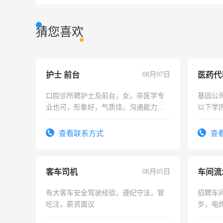
猜您喜欢
护士 前台
08月07日
医药代
口腔诊所聘护士及前台，女，非医学专
基因公
业也可，形象好，气质佳，沟通能力
以下学历
强。面试，周日休息。
可，需
表或者
查看联系方式
查
交五险
客车司机
08月05日
车间流
有大客车安全驾驶经验，遵纪守法，管
招聘车间
吃注，薪资面议
岁，电
好。薪资