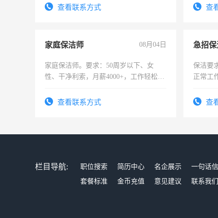
宿，免
查看联系方式
查
25号准
家庭保洁师
08月04日
家庭保洁师。要求：50周岁以下、女
保洁要
性、干净利索，月薪4000+，工作轻松，
正常工
时间灵活，不需坐班，适合宝妈、全职
责任心
太太等。
录，客
查看联系方式
查
懂电脑
能力，
栏目导航:
职位搜索
简历中心
名企展示
一句话
套餐标准
金币充值
意见建议
联系我