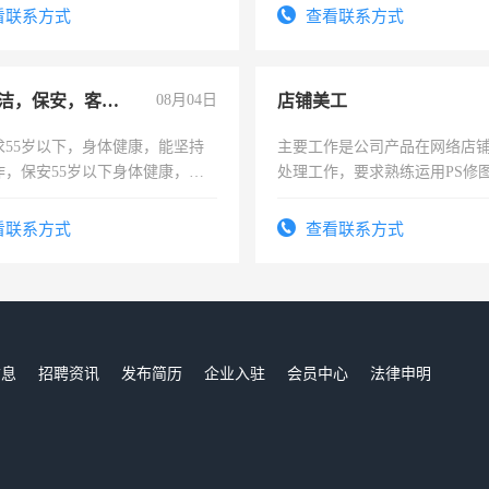
费发放劳保用品，两班倒，每月
看联系方式
查看联系方式
时发放工资，工作时间10小时
急招保洁，保安，客服，工程
08月04日
店铺美工
求55岁以下，身体健康，能坚持
主要工作是公司产品在网络店
作，保安55岁以下身体健康，有
处理工作，要求熟练运用PS修图
形象端庄，遵纪守法，无犯罪记
作时间每天8小时，待遇优厚。
服要求45岁以下高中以上文化，
看联系方式
查看联系方式
工作认真，性格开朗有良好沟通
工程，懂水电维修。
信息
招聘资讯
发布简历
企业入驻
会员中心
法律申明
们